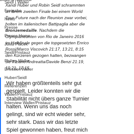
Seidl I Waller
Xandi Huber und Robin Seidl schrammten 
Freigabe
an ihrem zweiten Finale bei einem World 
Tour-Future nach der Reunion zwar vorbei, 
News
holten im italienischen Battipaglia aber die 
Presse
Bronzemedaille
. Nachdem die 
Presse Home
Olympianeunten von Rio de Janeiro 2016 
im Halbfinale gegen die topgesetzten Enrico 
Julila Placek
Rossi/Marco Viscovich 21:17, 13:21, 8:15 
Seidl/Pristauz
den Kürzeren gezogen hatten, bezwangen 
Philipp Waller
sie Tiziano Andreatta/Davide Benzi 21:19, 
19:21, 17:15.
Dressler/Waller
Huber/Seidl
Wir haben größtenteils sehr gut 
Referenzen
gespielt. Leider konnten wir die 
Waller/Pristauz
Stabilität nicht übers ganze Turnier 
Interview Waller/Pristauz
halten. Wenn uns das noch 
gelingt, sind wir echt wieder sehr, 
sehr stark. Dass wir das letzte 
Spiel gewonnen haben, freut mich 