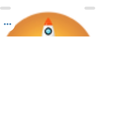
Kostenloses Beratungsgespräch
Mehr Zeit fürs Handwerk – ich zeige dir, wie
deine Website dir Arbeit abnimmt und Anfragen
automatisiert.