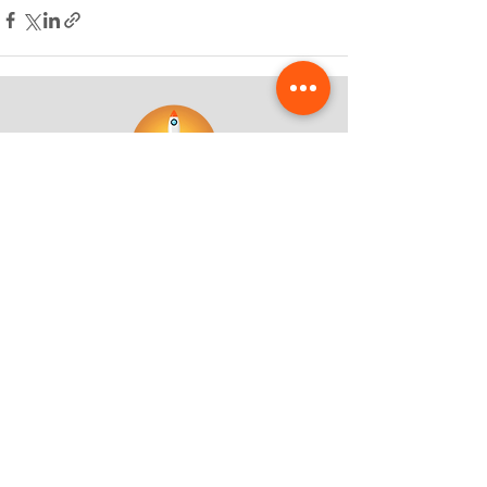
Kostenloses Beratungsgespräch
Mehr Zeit fürs Handwerk – ich zeige dir, wie
deine Website dir Arbeit abnimmt und
Anfragen automatisiert.
Jetzt Termin sichern
Melde dich für meinen Newsletter an 
und spare Zeit!
Hol dir monatlich praktische Tipps zu 