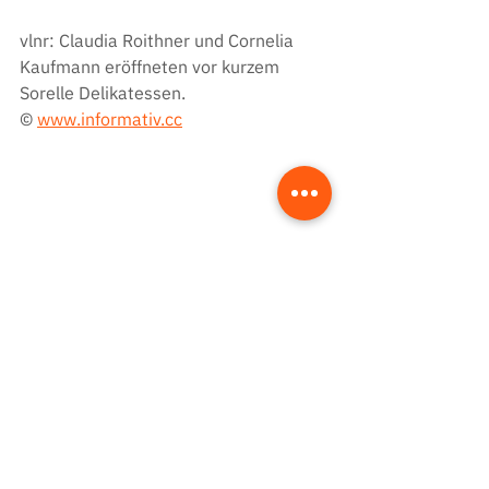
vlnr: 
Claudia Roithner und Cornelia 
Kaufmann eröffneten vor kurzem 
Sorelle Delikatessen.
© 
www.informativ.cc
vlnr: Zur Eröffnung gratulierten in 
Vertretung des Bürgermeisters gfGR 
Elisabeth Chiba und gfGR Regine Wolf
.
© 
www.informativ.cc
Presse Home