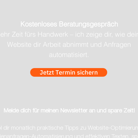
Kostenloses Beratungsgespräch
ehr Zeit fürs Handwerk – ich zeige dir, wie dei
Website dir Arbeit abnimmt und Anfragen
automatisiert.
1 Sortensieger und 12
Elite
Goldene für Brunner Winzer
Dres
Jetzt Termin sichern
Melde dich für meinen Newsletter an und spare Zeit!
l dir monatlich praktische Tipps zu Website-Optimierun
nanfragen-Automatisierung und effektiven Texten, spez