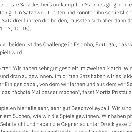
 Der erste Satz des heiß umkämpften Matches ging an di
ten gut in Satz zwei, führten und konnten ihn schließlich 
 Satz drei führten die beiden, mussten sich aber dann 
1:17, 12:15).
der beiden ist das Challenge in Espinho, Portugal, das v
ielt wird.
 bitter. Wir haben sehr gut gespielt im zweiten Match. Wi
und dran zu gewinnen. Im dritten Satz haben wir es leider
der Einiges dabei, von dem wir lernen und aus dem wir S
s das nächste Mal besser machen", fasst Moritz Prista
 spielen hier alle sehr, sehr gut Beachvolleyball. Wir sin
en am Suchen, wie wir die Spiele gewinnen. Wir haben 
 Sehr leicht und haben die Gegner so unter Druck gesetzt
Aber wir schaffen es noch nicht, diese Leistung für ein 