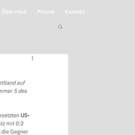
Über mich
Presse
Kontakt
ttland auf 
ummer 5 des 
esetzten 
US-
tz mit 0:2 
n
 die Gegner 