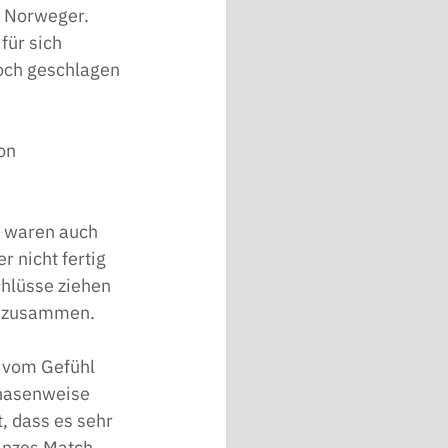
e Norweger. 
für sich 
doch geschlagen 
on 
r waren auch 
 nicht fertig 
chlüsse ziehen 
uz zusammen.
d vom Gefühl 
phasenweise 
, dass es sehr 
ganzes Match 