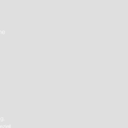
ne
16: 9. Platz für
sler/Waller
g, 
iell 