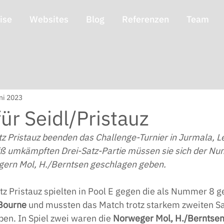
ise
Websites
Blog
Referenzen
Team
ni 2023
für Seidl/Pristauz
tz Pristauz beenden das Challenge-Turnier in Jurmala, Le
heiß umkämpften Drei-Satz-Partie müssen sie sich der N
gern Mol, H./Berntsen geschlagen geben.
tz Pristauz spielten in Pool E gegen die als Nummer 8 g
Bourne
 und mussten das Match trotz starkem zweiten Sa
en. In Spiel zwei waren die 
Norweger Mol, H./Berntse