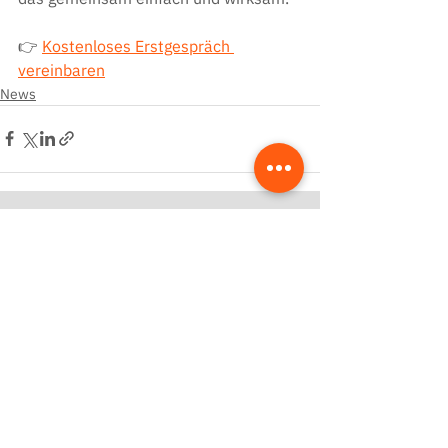
👉 
Kostenloses Erstgespräch 
vereinbaren
News
Kostenloses Beratungsgespräch
Mehr Zeit fürs Handwerk – ich zeige dir, wie
deine Website dir Arbeit abnimmt und
Anfragen automatisiert.
Jetzt Termin sichern