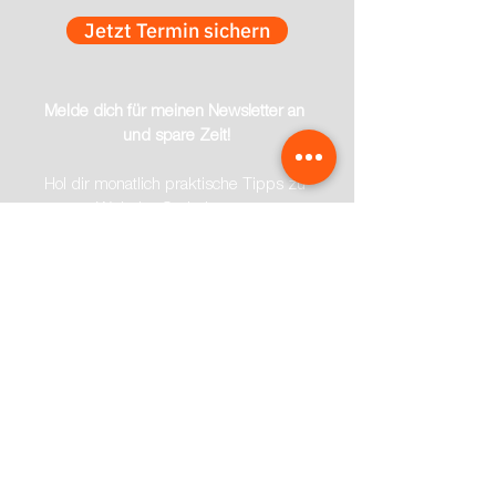
Jetzt Termin sichern
Melde dich für meinen Newsletter an 
und spare Zeit!
Hol dir monatlich praktische Tipps zu 
Website-Optimierung, 
Kundenanfragen-Automatisierung und 
effektiven Texten, speziell für 
Handwerker. Damit du mehr Zeit für 
das hast, was wirklich zählt: dein 
Handwerk.
*
E-Mail-Adresse
Abonnieren
*
Mit Klick auf „Abonnieren“ 