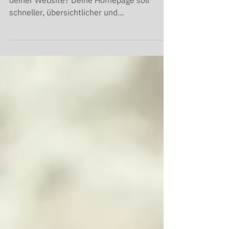
Du möchtest mehr Besucher:innen auf
deiner Website? Deine Homepage soll
schneller, übersichtlicher und
suchmaschinenfreundlicher werden?Und du
fragst dich, warum noch zu wenige Anfragen
über deine Website kommen? ❇️ Dann bist
du hier genau richtig. In diesem Beitrag
zeige ich dir 5 kostenlose Tools , mit denen
du deine Website analysieren, optimieren
und Schritt für Schritt verbessern kannst,
ganz ohne großes Technik-Know-how.
Website Besucher erhöhen Meine 5 liebsten
Grati