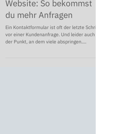
Kontaktformular
Website: So bekommst
du mehr Anfragen
Ein Kontaktformular ist oft der letzte Schritt
vor einer Kundenanfrage. Und leider auch
der Punkt, an dem viele abspringen.
Warum? Weil das Formular zu lang, unklar
oder abschreckend ist. In diesem Beitrag
zeige ich dir, wie ein gutes Kontaktformular
aussieht und was du unbedingt beachten
solltest, um den Kontakt so einfach wie
möglich zu machen. Ein gutes
Kontaktformular spart dir Zeit Ein
durchdachtes Kontaktformular ist weit
mehr als nur ein digitaler Briefkasten, es ist
e