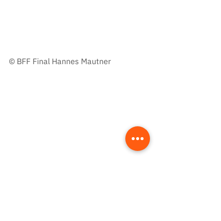
© 
BFF Final Hannes Mautner
© 
BFF Final Hannes Mautner
Presse
Presse Home
Julila Placek