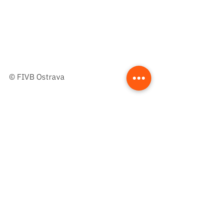
© FIVB Ostrava
© FIVB Ostrava
Seidl I Waller
Presse