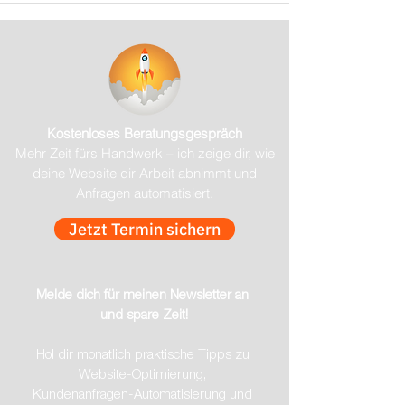
Kostenloses Beratungsgespräch
Mehr Zeit fürs Handwerk – ich zeige dir, wie
deine Website dir Arbeit abnimmt und
Anfragen automatisiert.
Jetzt Termin sichern
Melde dich für meinen Newsletter an 
und spare Zeit!
Hol dir monatlich praktische Tipps zu 
Website-Optimierung, 
Kundenanfragen-Automatisierung und 