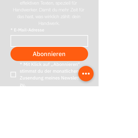
effektiven Texten, speziell für 
Handwerker. Damit du mehr Zeit für 
das hast, was wirklich zählt: dein 
Handwerk.
*
E-Mail-Adresse
Abonnieren
*
Mit Klick auf „Abonnieren“ 
stimmst du der monatlichen 
Zusendung meines Newsletters 
zu.
Effiziente Webseiten für Handwerker