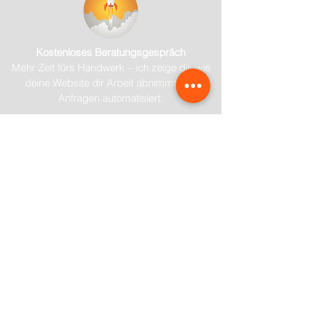
Kostenloses Beratungsgespräch
Mehr Zeit fürs Handwerk – ich zeige dir, wie
deine Website dir Arbeit abnimmt und
Anfragen automatisiert.
Jetzt Termin sichern
Melde dich für meinen Newsletter an 
und spare Zeit!
Hol dir monatlich praktische Tipps zu 
Website-Optimierung, 
Kundenanfragen-Automatisierung und 
effektiven Texten, speziell für 
Handwerker. Damit du mehr Zeit für 
das hast, was wirklich zählt: dein 