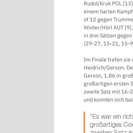
Rudol/Kruk POL [13] 
einem harten Kampf 
of 12 gegen Trummer/
Winter/Hörl AUT [9],
in drei Sätzen gege
(29-27, 15-21, 15-9)
Im Finale trafen sie
Heidrich/Gerson. Der
Gerson, 1,86 m groß
großartigen ersten S
zweite Satz mit 16-2
und konnten sich ba
"Es war ein ric
großartiges Co