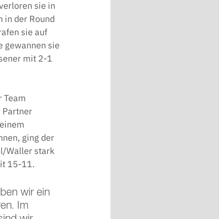
erloren sie in 
 in der Round 
afen sie auf 
le gewannen sie 
sener mit 2-1 
r Team 
 Partner 
 einem 
nnen, ging der 
l/Waller stark 
it 15-11.
ben wir ein 
en. Im 