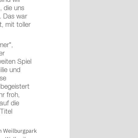
sind wir 
 die uns 
. Das war 
, mit toller 
mer", 
er 
iten Spiel 
lie und 
se 
begeistert 
r froh, 
uf die 
itel 
m Weilburgpark 