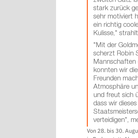
zweiten Satz is
stark zurück g
sehr motiviert 
ein richtig cool
Kulisse," strahlt
"Mit der Goldme
scherzt Robin 
Mannschaften g
konnten wir di
Freunden macht 
Atmosphäre und 
und freut sich ü
dass wir diese
Staatsmeisters
verteidigen", m
Von 28. bis 30. Augus