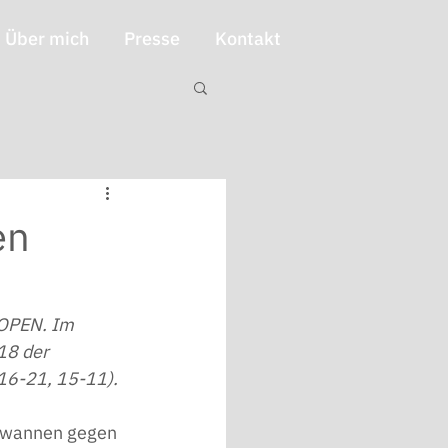
Über mich
Presse
Kontakt
en
 OPEN. Im 
18 der 
 16-21, 15-11).
gewannen gegen 