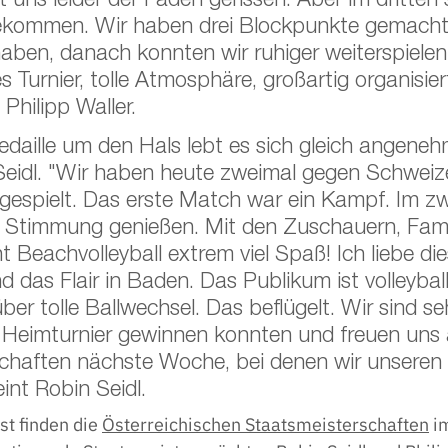
t uns leider der Faden gerissen. Aber im dritten 
ekommen. Wir haben drei Blockpunkte gemacht,
haben, danach konnten wir ruhiger weiterspielen
es Turnier, tolle Atmosphäre, großartig organisiert
 Philipp Waller.
daille um den Hals lebt es sich gleich angeneh
Seidl. "Wir haben heute zweimal gegen Schweiz
espielt. Das erste Match war ein Kampf. Im zwe
e Stimmung genießen. Mit den Zuschauern, Fami
Beachvolleyball extrem viel Spaß! Ich liebe die
das Flair in Baden. Das Publikum ist volleyball
ber tolle Ballwechsel. Das beflügelt. Wir sind seh
s Heimturnier gewinnen konnten und freuen uns a
chaften nächste Woche, bei denen wir unseren T
eint Robin Seidl.
t finden die 
Österreichischen Staatsmeisterschaften
 i