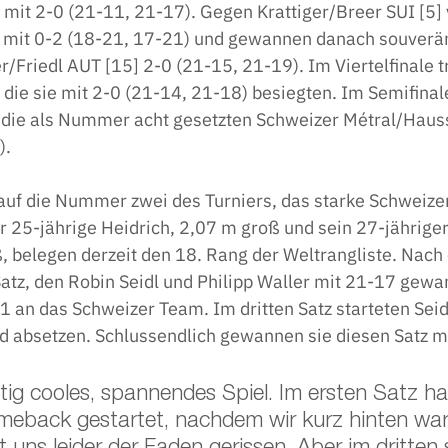
mit 2-0 (21-11, 21-17). Gegen Krattiger/Breer SUI [5] v
mit 0-2 (18-21, 17-21) und gewannen danach souverän
Friedl AUT [15] 2-0 (21-15, 21-19). Im Viertelfinale tr
 die sie mit 2-0 (21-14, 21-18) besiegten. Im Semifina
n die als Nummer acht gesetzten Schweizer Métral/Haus
. 
 auf die Nummer zwei des Turniers, das starke Schweize
 25-jährige Heidrich, 2,07 m groß und sein 27-jähriger
, belegen derzeit den 18. Rang der Weltrangliste. Nach
atz, den Robin Seidl und Philipp Waller mit 21-17 gewa
1 an das Schweizer Team. Im dritten Satz starteten Seid
ld absetzen. Schlussendlich gewannen sie diesen Satz m
htig cooles, spannendes Spiel. Im ersten Satz ha
meback gestartet, nachdem wir kurz hinten war