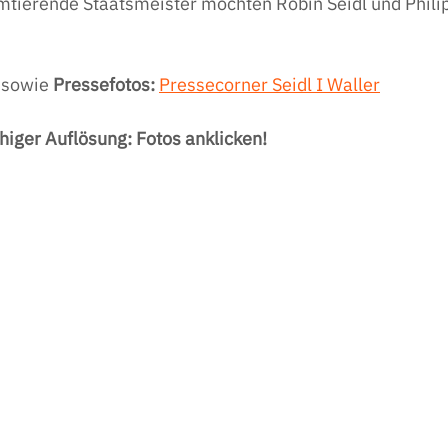
amtierende Staatsmeister möchten Robin Seidl und Philip
 
sowie 
Pressefotos: 
Pressecorner Seidl I Waller
higer Auflösung: Fotos anklicken!