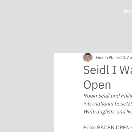
Pre
Gisela Plank
23. Au
Seidl I 
Open
Robin Seidl und Phi
international besetz
Weltrangliste und N
Beim BADEN OPEN sta