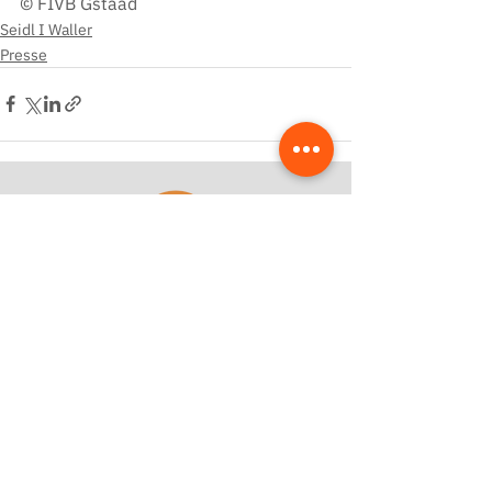
© FIVB Gstaad
Seidl I Waller
Presse
Kostenloses Beratungsgespräch
Mehr Zeit fürs Handwerk – ich zeige dir, wie
deine Website dir Arbeit abnimmt und
Anfragen automatisiert.
Jetzt Termin sichern