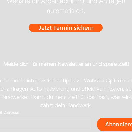
Website dir Arbeit abnimmt und Anfragen
automatisiert.
1 Sortensieger und 12
Elite
Goldene für Brunner Winzer
Dres
Jetzt Termin sichern
Melde dich für meinen Newsletter an und spare Zeit!
l dir monatlich praktische Tipps zu Website-Optimierun
nanfragen-Automatisierung und effektiven Texten, spez
 Handwerker. Damit du mehr Zeit für das hast, was wirkli
zählt: dein Handwerk.
il-Adresse
Abonnier