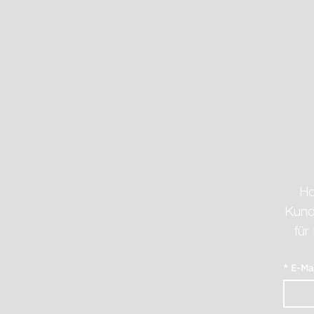
ERÖFFNUNG: MOVEMED
verbindet Medizin &
Bewegungstherapie
Ho
Kunde
für
*
E-Ma