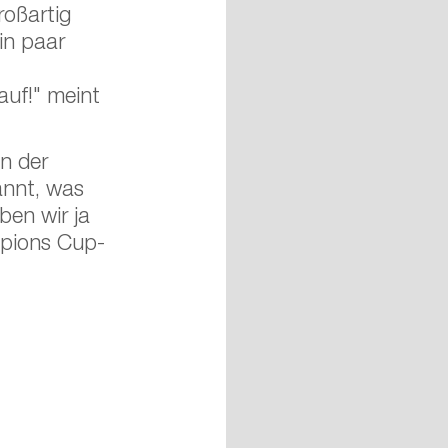
roßartig 
in paar 
uf!" meint 
n der 
annt, was 
ben wir ja 
mpions Cup-