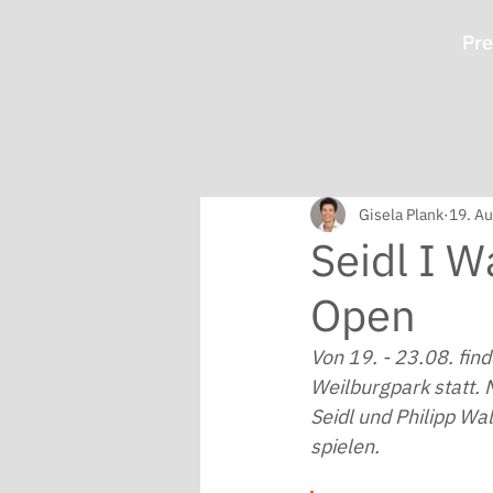
Pre
Gisela Plank
19. Au
Seidl I W
Open
Von 19. - 23.08. find
Weilburgpark 
statt.
Seidl und Philipp Wal
spielen.