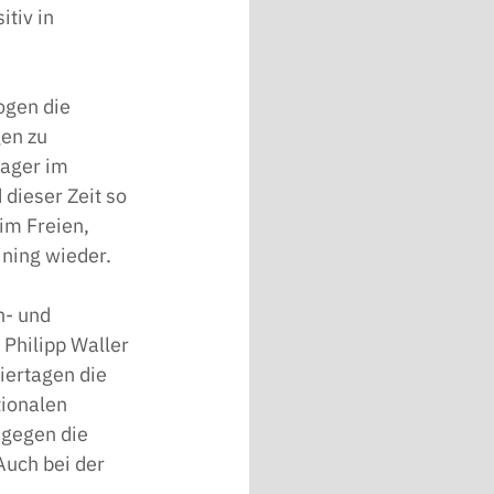
tiv in 
ogen die 
en zu 
lager im 
dieser Zeit so 
im Freien, 
ning wieder. 
- und 
Philipp Waller 
iertagen die 
ionalen 
 gegen die 
uch bei der 
 