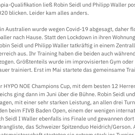
ia-Qualifikation ließ Robin Seidl und Philipp Waller posi
20 blicken. Leider kam alles anders.
 in Australien wurde wegen Covid-19 abgesagt, daher fl
aller nach Hause. Statt den Lockdown in ihren Wohnung
obin Seidl und Philipp Waller tatkräftig in einem Zentral
rreich aus. Ihr Training haben die beiden auch während 
ezogen. Größtenteils wurde im improvisierten Gym oder 
uer trainiert. Erst im Mai startete das gemeinsame Trai
der HYPO NOE Champions Cup, mit dem besten 12 Herren
chs ging dann im Juni über die Bühne. Robin Seidl und 
agen, mit einer sehr starken Leistung, an allen drei Turn
den beim FIVB Baden Open, einem der wenigen internat
ich Seidl I Waller ebenfalls ins Finale und gewannen dort
angliste, das Schweizer Spitzenduo Heidrich/Gerson. A
atsmeisterschaft starteten sie extrem stark ins Turnier.