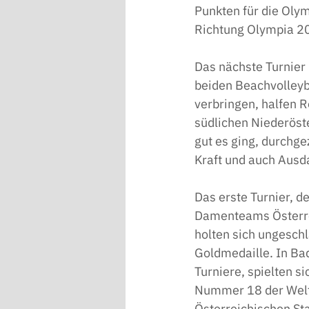
Punkten für die Olymp
Richtung Olympia 20
Das nächste Turnier
beiden Beachvolleyb
verbringen, halfen R
südlichen Niederöste
gut es ging, durchg
Kraft und auch Ausda
Das erste Turnier, 
Damenteams Österrei
holten sich ungeschl
Goldmedaille. In Ba
Turniere, spielten s
Nummer 18 der Weltr
Österreichischen Sta