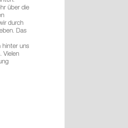
nnten. 
hr über die 
en 
wir durch 
eben. Das 
 hinter uns 
 Vielen 
ung 