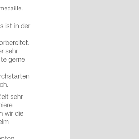
medaille.  
 ist in der 
rbereitet. 
r sehr 
tte gerne 
rchstarten 
ch.
eit sehr 
iere 
 wir die 
eim 