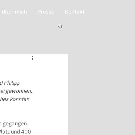
Über mich
Presse
Kontakt
 Philipp 
wei gewonnen, 
ches konnten 
e gegangen. 
latz und 400 